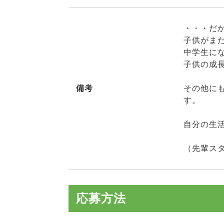
・・・だ
子供がまだ
中学生に
子供の成
備考
その他に
す。
自分の生
（先輩ス
応募方法