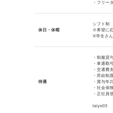
・フリー
シフト制
休日・休暇
※希望に
※学生さ
・制服貸
・車通勤
・交通費
・昇給制
待遇
・賞与年
・社会保
・正社員
taiyo03