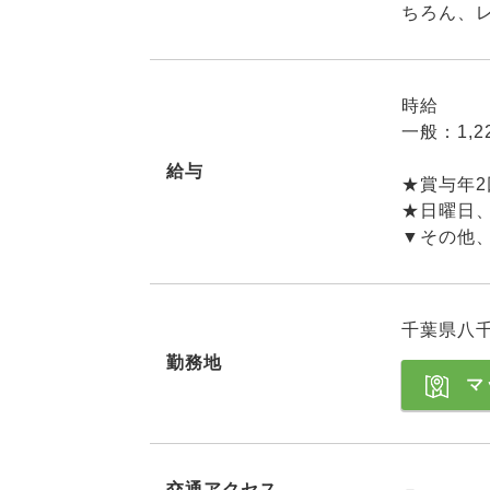
ちろん、
時給
一般：1,2
給与
★賞与年
★日曜日、
▼その他
千葉県八千
勤務地
マ
交通アクセス
－