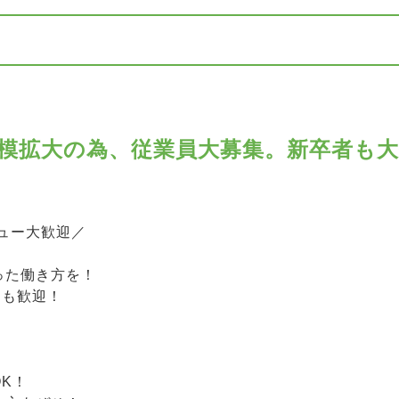
模拡大の為、従業員大募集。新卒者も大
ュー大歓迎／
った働き方を！
らも歓迎！
K！