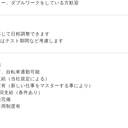
ター、ダブルワークをしている方歓迎
応じて日程調整できます
んはテスト期間など考慮します
与
可、自転車通勤可能
支給（当社規定による）
度有（新しい仕事をマスターする事により）
2回支給（条件あり）
険完備
登用制度有