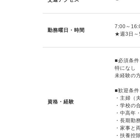
7:00～16:
勤務曜日・時間
★週3日～
■必須条件
特になし
未経験の
■歓迎条件
・主婦（
資格・経験
・学校の
・中高年
・長期勤
・家事と
・扶養控