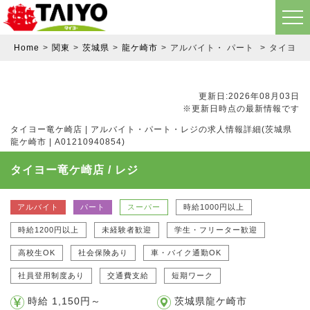
Home
関東
茨城県
龍ケ崎市
アルバイト・ パート
タイヨー竜
更新日:2026年08月03日
※更新日時点の最新情報です
タイヨー竜ケ崎店 | アルバイト・パート・レジの求人情報詳細(茨城県
龍ケ崎市 | A01210940854)
タイヨー竜ケ崎店 / レジ
アルバイト
パート
スーパー
時給1000円以上
時給1200円以上
未経験者歓迎
学生・フリーター歓迎
高校生OK
社会保険あり
車・バイク通勤OK
社員登用制度あり
交通費支給
短期ワーク
時給 1,150円～
茨城県龍ケ崎市