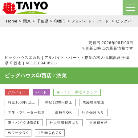
Home
関東
千葉県
印西市
アルバイト・ パート
ビッグハウス
更新日:2026年08月03日
※更新日時点の最新情報です
ビッグハウス印西店 | アルバイト・パート・惣菜の求人情報詳細(千葉
県 印西市 | A01210940891)
ビッグハウス印西店 / 惣菜
アルバイト
パート
キッチン・調理スタッフ
時給1000円以上
時給1200円以上
未経験者歓迎
学生・フリーター歓迎
高校生OK
社会保険あり
車・バイク通勤OK
社員登用制度あり
交通費支給
WワークOK
1日4h以内OK