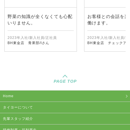
野菜の知識が全くなくても心配
お客様との会話を楽
いりません。
働けます。
2023年入社/新入社員/正社員
2023年入社/新入社員/
BH東金店 青果部/Iさん
BH東金店 チェックアウ
PAGE TOP
Home
タイヨーについて
先輩スタッフ紹介