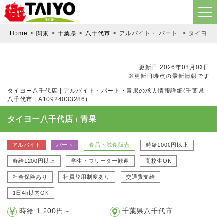
Home
関東
千葉県
八千代市
アルバイト・ パート
タイヨー八
更新日:2026年08月03日
※更新日時点の最新情報です
タイヨー八千代店 | アルバイト・パート・青果の求人情報詳細(千葉県
八千代市 | A10924033286)
タイヨー八千代店 / 青果
アルバイト
パート
食品・試食販売
時給1000円以上
時給1200円以上
学生・フリーター歓迎
高校生OK
社会保険あり
社員登用制度あり
交通費支給
1日4h以内OK
時給 1,200円～
千葉県八千代市