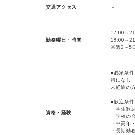
交通アクセス
－
17:00～
勤務曜日・時間
18:00～
※週2～5
■必須条件
特になし
未経験の
■歓迎条件
・学生歓
資格・経験
・学校の
・中高年
・長期勤