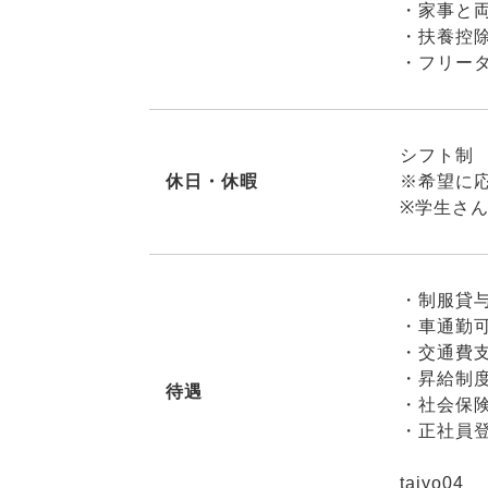
・家事と
・扶養控
・フリー
シフト制
休日・休暇
※希望に
※学生さ
・制服貸
・車通勤
・交通費
・昇給制
待遇
・社会保
・正社員
taiyo04