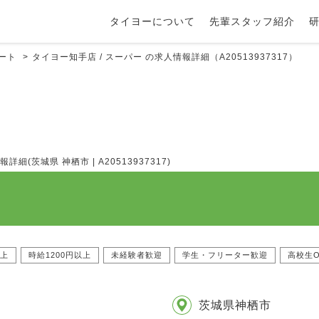
タイヨーについて
先輩スタッフ紹介
パート
タイヨー知手店 / スーパー の求人情報詳細（A20513937317）
(茨城県 神栖市 | A20513937317)
以上
時給1200円以上
未経験者歓迎
学生・フリーター歓迎
高校生O
茨城県神栖市