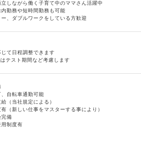
両立しながら働く子育て中のママさん活躍中
除内勤務や短時間勤務も可能
ター、ダブルワークをしている方歓迎
応じて日程調整できます
んはテスト期間など考慮します
与
可、自転車通勤可能
支給（当社規定による）
度有（新しい仕事をマスターする事により）
険完備
登用制度有