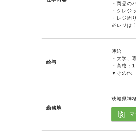
・商品の
・クレジ
・レジ周
※レジは
時給
・大学、専
給与
・高校：1,
▼その他
茨城県神栖市
勤務地
マ