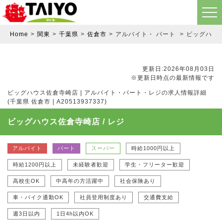
Home
関東
千葉県
佐倉市
アルバイト・ パート
ビッグハウス
更新日:2026年08月03日
※更新日時点の最新情報です
ビッグハウス佐倉寺崎店 | アルバイト・パート・レジの求人情報詳細
(千葉県 佐倉市 | A20513937337)
ビッグハウス佐倉寺崎店 / レジ
アルバイト
パート
スーパー
時給1000円以上
時給1200円以上
未経験者歓迎
学生・フリーター歓迎
高校生OK
中高年の方活躍中
社会保険あり
車・バイク通勤OK
社員登用制度あり
交通費支給
週3日以内
1日4h以内OK