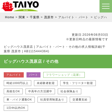
Home
関東
千葉県
茂原市
アルバイト・ パート
ビッグハウス
更新日:2026年08月03日
※更新日時点の最新情報です
ビッグハウス茂原店 | アルバイト・パート・その他の求人情報詳細(千
葉県 茂原市 | AB1115444364)
ビッグハウス茂原店 / その他
アルバイト
パート
フラワーショップ（花屋）
時給1000円以上
未経験者歓迎
学生・フリーター歓迎
高校生OK
中高年の方活躍中
社会保険あり
車・バイク通勤OK
社員登用制度あり
交通費支給
1日4h以内OK