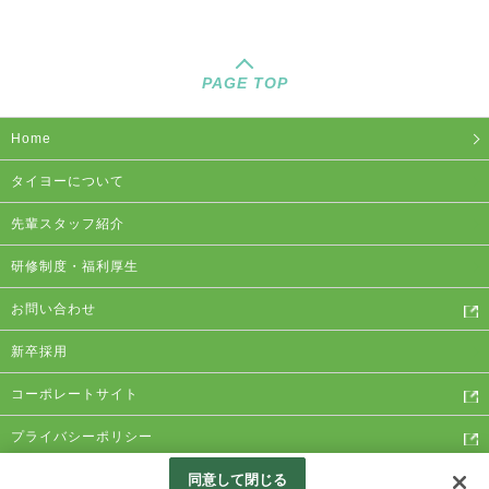
PAGE TOP
Home
タイヨーについて
先輩スタッフ紹介
研修制度・福利厚生
お問い合わせ
新卒採用
コーポレートサイト
プライバシーポリシー
同意して閉じる
Copyright © Taiyo Co.,Ltd. ALL RIGHTS RESERVED.