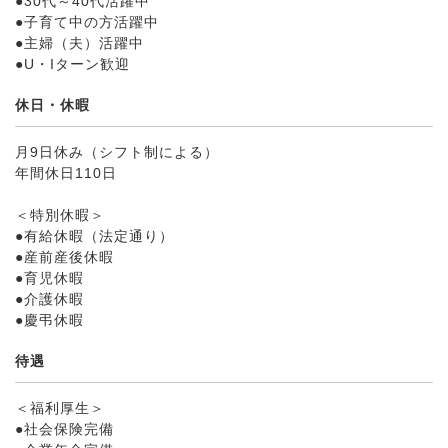
●30代～40代活躍中
●子育て中の方活躍中
●主婦（夫）活躍中
●U・Iターン歓迎
休日・休暇
月9日休み（シフト制による）
年間休日110日
＜特別休暇＞
●有給休暇（法定通り）
●産前産後休暇
●育児休暇
●介護休暇
●慶弔休暇
待遇
＜福利厚生＞
●社会保険完備