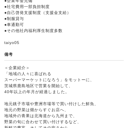
●企業年金完備
●社宅費用一部負担制度
●自己啓発支援制度（支援金支給）
●制服貸与
●車通勤可
●その他社内福利厚生制度多数
taiyo05
備考
＜企業紹介＞
「地域の人々に喜ばれる
スーパーマーケットになろう」をモットーに、
茨城県鹿島地区で営業を開始して、
40年以上の年月が経過しました。
地元銚子市場や豊洲市場等で買い付けした鮮魚、
地元の野菜は畑からすぐお店へ、
地域外の青果は北海道から九州まで、
野菜の旬に合わせて買い付けするなど、
新鮮で豊富、そしてその安さから、