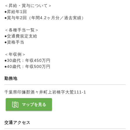
＜昇給・賞与について＞
●昇給年1回
●賞与年2回（年間4.2ヶ月分／過去実績）
＜各種手当一覧＞
●交通費規定支給
●資格手当
＜年収例＞
●30歳代：年収450万円
●40歳代：年収500万円
勤務地
千葉県印旛郡酒々井町上岩橋字大鷲111-1
マップを見る
交通アクセス