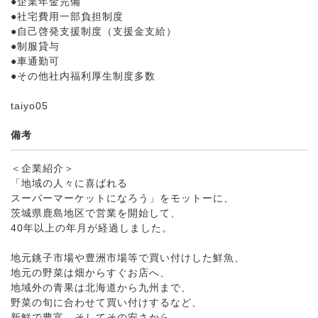
●企業年金完備
●社宅費用一部負担制度
●自己啓発支援制度（支援金支給）
●制服貸与
●車通勤可
●その他社内福利厚生制度多数
taiyo05
備考
＜企業紹介＞
「地域の人々に喜ばれる
スーパーマーケットになろう」をモットーに、
茨城県鹿島地区で営業を開始して、
40年以上の年月が経過しました。
地元銚子市場や豊洲市場等で買い付けした鮮魚、
地元の野菜は畑からすぐお店へ、
地域外の青果は北海道から九州まで、
野菜の旬に合わせて買い付けするなど、
新鮮で豊富、そしてその安さから、