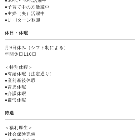
●30代～40代活躍中
●子育て中の方活躍中
●主婦（夫）活躍中
●U・Iターン歓迎
休日・休暇
月9日休み（シフト制による）
年間休日110日
＜特別休暇＞
●有給休暇（法定通り）
●産前産後休暇
●育児休暇
●介護休暇
●慶弔休暇
待遇
＜福利厚生＞
●社会保険完備