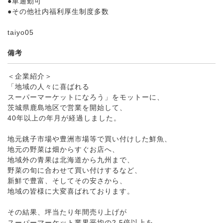
●車通勤可
●その他社内福利厚生制度多数
taiyo05
備考
＜企業紹介＞
「地域の人々に喜ばれる
スーパーマーケットになろう」をモットーに、
茨城県鹿島地区で営業を開始して、
40年以上の年月が経過しました。
地元銚子市場や豊洲市場等で買い付けした鮮魚、
地元の野菜は畑からすぐお店へ、
地域外の青果は北海道から九州まで、
野菜の旬に合わせて買い付けするなど、
新鮮で豊富、そしてその安さから、
地域の皆様に大変喜ばれております。
その結果、坪当たり年間売り上げが
スーパーマーケット業界平均の2.5倍以上を