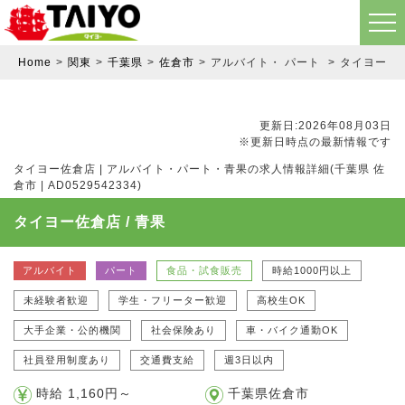
Home
関東
千葉県
佐倉市
アルバイト・ パート
タイヨー佐倉
更新日:2026年08月03日
※更新日時点の最新情報です
タイヨー佐倉店 | アルバイト・パート・青果の求人情報詳細(千葉県 佐
倉市 | AD0529542334)
タイヨー佐倉店 / 青果
アルバイト
パート
食品・試食販売
時給1000円以上
未経験者歓迎
学生・フリーター歓迎
高校生OK
大手企業・公的機関
社会保険あり
車・バイク通勤OK
社員登用制度あり
交通費支給
週3日以内
時給 1,160円～
千葉県佐倉市