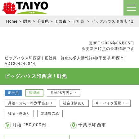
Home
関東
千葉県
印西市
正社員
ビッグハウス印西店 / 調理
更新日:2026年06月05日
※更新日時点の最新情報です
ビッグハウス印西店 | 正社員・鮮魚の求人情報詳細(千葉県 印西市 |
AD1204546044)
ビッグハウス印西店 / 鮮魚
正社員
調理師
月給25万円以上
昇給・賞与・特別手当あり
社会保険あり
車・バイク通勤OK
社宅・寮あり
交通費支給
月給 250,000円～
千葉県印西市