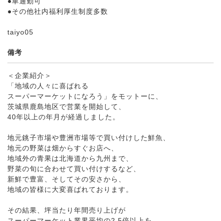
●車通勤可
●その他社内福利厚生制度多数
taiyo05
備考
＜企業紹介＞
「地域の人々に喜ばれる
スーパーマーケットになろう」をモットーに、
茨城県鹿島地区で営業を開始して、
40年以上の年月が経過しました。
地元銚子市場や豊洲市場等で買い付けした鮮魚、
地元の野菜は畑からすぐお店へ、
地域外の青果は北海道から九州まで、
野菜の旬に合わせて買い付けするなど、
新鮮で豊富、そしてその安さから、
地域の皆様に大変喜ばれております。
その結果、坪当たり年間売り上げが
スーパーマーケット業界平均の2.5倍以上を