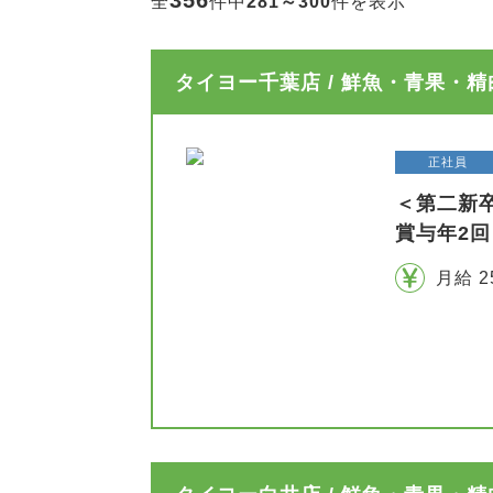
356
全
件中
281～300
件を表示
タイヨー千葉店 / 鮮魚・青果・
正社員
＜第二新
賞与年2回
月給 2