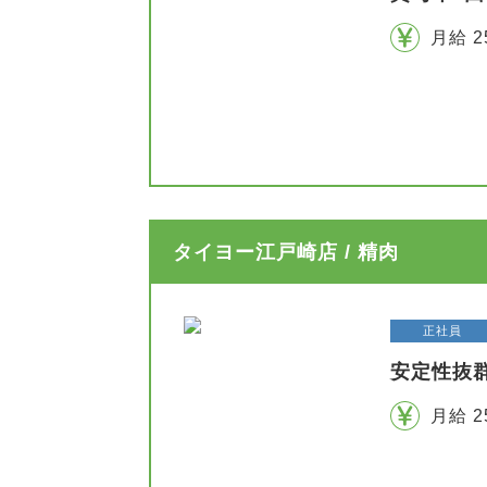
月給 2
タイヨー江戸崎店 / 精肉
正社員
安定性抜
月給 2