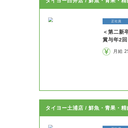
タイヨー白井店 / 鮮魚・青果・
正社員
＜第二新
賞与年2回
月給 2
タイヨー土浦店 / 鮮魚・青果・