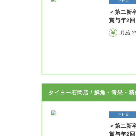
正社員
＜第二新
賞与年2回
月給 2
タイヨー石岡店 / 鮮魚・青果・
正社員
＜第二新
賞与年2回