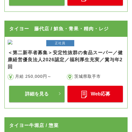
タイヨー 藤代店 / 鮮魚・青果・精肉・レジ
正社員
＜第二新卒者募集＞安定性抜群の食品スーパー／健
康経営優良法人2026認定／福利厚生充実／賞与年2
回
月給 250,000円～
茨城県取手市
詳細を見る
Web応募
タイヨー牛堀店 / 惣菜