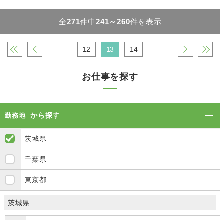
全
271
件中
241～260
件を表示
«
‹
12
13
14
›
»
お仕事を探す
から探す
勤務地
茨城県
千葉県
東京都
茨城県